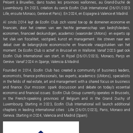
Présent à Bruxelles, dans toutes les provinces wallonnes, au Grand-Duché de
Luxembourg. En 2023, création du cercle Ecofin Club International (26/01/2023
Lille, ensuite Monaco, Genève et Paris). En 2024, en Espagne à Valence et Madrid.
Al sinds 2014 legt de Ecofin Club zich vooral toe op de domeinen economie en
financiën, door het creëren van een hechte gemeenschap van bedrijfsleiders,
economen, financieel deskundigen, academici (waaronder UMons) en experts op
het vlak van fiscaliteit, vastgoed, kunst en management. We streven naar een
debat over de belangrijkste economische en financiële vraagstukken van het
moment. De Ecofin Club is actief in Brussel en in Wallonië. Vanaf 2023 gaat ook
Ecofin Club International van start, in Rijsel (26/01/2023), Monaco, Parijs en
Genève. Vanaf 2024 in Spanje, Valencia & Madrid.
Founded in 2014, Ecofin Club has created a community of business leaders,
economists, finance professionals, tax experts, academics (UMons), specialists
in the fields of real estate, art and management with a shared focus on business
and finance. Our mission: spark discussion and debate on today’s essential
economic and financial issues. Ecofin Club Group currently operates in Brussels,
in the French-speaking provinces of Belgium and in the Grand Duchy of
Luxembourg. Starting in 2023, Ecofin Club International will launch additional
chapters in leading international cities : Lille (26/01/2023), Paris, Monaco and
Geneva. Starting in 2024, Valencia and Madrid (Spain).